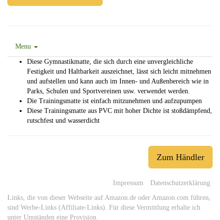
Menu
Diese Gymnastikmatte, die sich durch eine unvergleichliche
Festigkeit und Haltbarkeit auszeichnet, lässt sich leicht mitnehmen
und aufstellen und kann auch im Innen- und Außenbereich wie in
Parks, Schulen und Sportvereinen usw. verwendet werden.
Die Trainingsmatte ist einfach mitzunehmen und aufzupumpen
Diese Trainingsmatte aus PVC mit hoher Dichte ist stoßdämpfend,
rutschfest und wasserdicht
Zum Händler
Impressum
Datenschutzerklärung
Links, die von dieser Webseite auf Amazon.de oder Amazon.com führen,
sind Werbe-Links (Affiliate-Links). Für diese Vermittlung erhalte ich
unter Umständen eine Provision.