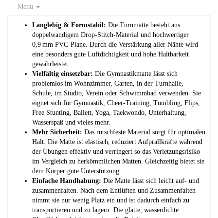
Menu
Langlebig & Formstabil:
Die Turnmatte besteht aus
doppelwandigem Drop-Stitch-Material und hochwertiger
0,9 mm PVC-Plane. Durch die Verstärkung aller Nähte wird
eine besonders gute Luftdichtigkeit und hohe Haltbarkeit
gewährleistet.
Vielfältig einsetzbar:
Die Gymnastikmatte lässt sich
problemlos im Wohnzimmer, Garten, in der Turnhalle,
Schule, im Studio, Verein oder Schwimmbad verwenden. Sie
eignet sich für Gymnastik, Cheer-Training, Tumbling, Flips,
Free Stunting, Ballett, Yoga, Taekwondo, Unterhaltung,
Wasserspaß und vieles mehr.
Mehr Sicherheit:
Das rutschfeste Material sorgt für optimalen
Halt. Die Matte ist elastisch, reduziert Aufprallkräfte während
der Übungen effektiv und verringert so das Verletzungsrisiko
im Vergleich zu herkömmlichen Matten. Gleichzeitig bietet sie
dem Körper gute Unterstützung.
Einfache Handhabung:
Die Matte lässt sich leicht auf- und
zusammenfalten. Nach dem Entlüften und Zusammenfalten
nimmt sie nur wenig Platz ein und ist dadurch einfach zu
transportieren und zu lagern. Die glatte, wasserdichte